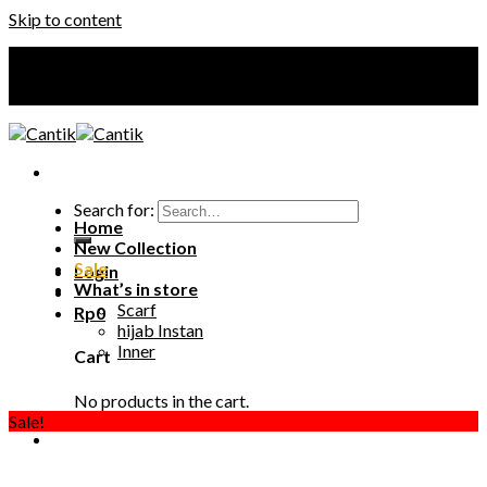
Skip to content
Your Premium Hijab
Your Premium Hijab
Search for:
Home
New Collection
Sale
Login
What’s in store
Scarf
Rp
0
hijab Instan
Inner
Cart
No products in the cart.
Sale!