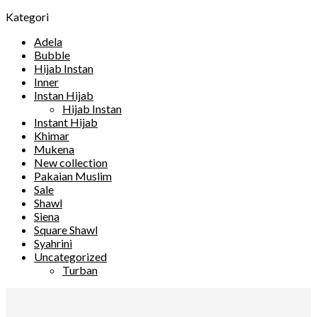
Kategori
Adela
Bubble
Hijab Instan
Inner
Instan Hijab
Hijab Instan
Instant Hijab
Khimar
Mukena
New collection
Pakaian Muslim
Sale
Shawl
Siena
Square Shawl
Syahrini
Uncategorized
Turban