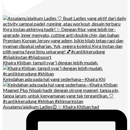
Khaira Khiban, tampil syar’i dengan lebih mudah.
Keindahan ada pada hal yang sederhana—Khaira Khi
Assalamu'alaikum Ladies😊 ✨ Khaira Khiban had