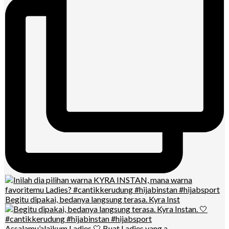
Begitu dipakai, bedanya langsung terasa. Kyra Inst
Assalamu’alaikum Ladies 🤍 Buat Ladies yang a