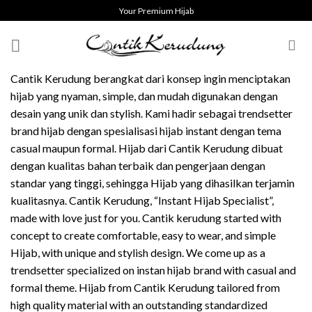
Skip
Your Premium Hijab
to
content
Cantik Kerudung berangkat dari konsep ingin menciptakan
hijab yang nyaman, simple, dan mudah digunakan dengan
desain yang unik dan stylish. Kami hadir sebagai trendsetter
brand hijab dengan spesialisasi hijab instant dengan tema
casual maupun formal. Hijab dari Cantik Kerudung dibuat
dengan kualitas bahan terbaik dan pengerjaan dengan
standar yang tinggi, sehingga Hijab yang dihasilkan terjamin
kualitasnya. Cantik Kerudung, “Instant Hijab Specialist”,
made with love just for you. Cantik kerudung started with
concept to create comfortable, easy to wear, and simple
Hijab, with unique and stylish design. We come up as a
trendsetter specialized on instan hijab brand with casual and
formal theme. Hijab from Cantik Kerudung tailored from
high quality material with an outstanding standardized