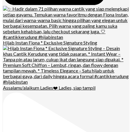
Hijab Instan Fiona * Exclusive Signature Styling
Assalamu'alaikum Ladies❤️ Ladies, siap tampil