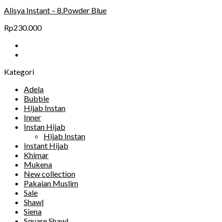
Alisya Instant – 8.Powder Blue
Rp
230.000
Kategori
Adela
Bubble
Hijab Instan
Inner
Instan Hijab
Hijab Instan
Instant Hijab
Khimar
Mukena
New collection
Pakaian Muslim
Sale
Shawl
Siena
Square Shawl