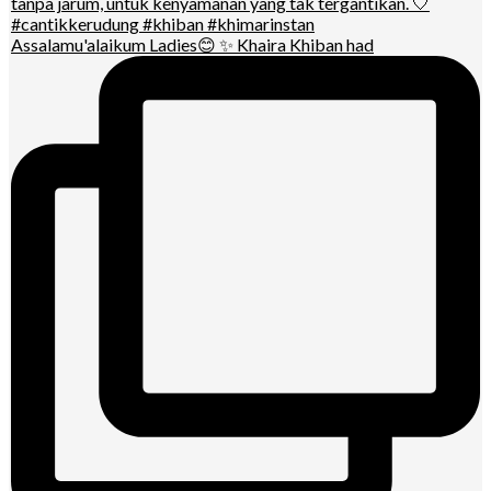
Assalamu'alaikum Ladies😊 ✨ Khaira Khiban had