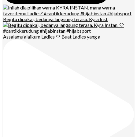
Begitu dipakai, bedanya langsung terasa. Kyra Inst
Assalamu’alaikum Ladies 🤍 Buat Ladies yang a