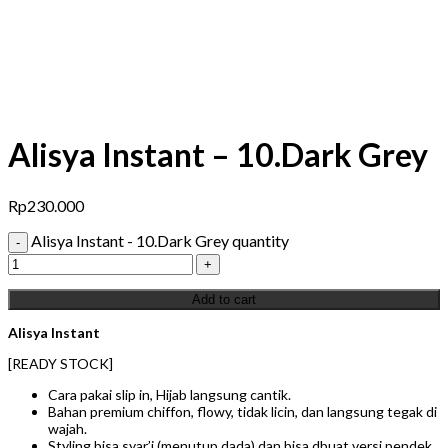
Alisya Instant – 10.Dark Grey
Rp
230.000
Alisya Instant - 10.Dark Grey quantity
Add to cart
Alisya Instant
[READY STOCK]
Cara pakai slip in, Hijab langsung cantik.
Bahan premium chiffon, flowy, tidak licin, dan langsung tegak di
wajah.
Styling bisa syar’i (menutup dada) dan bisa dbuat versi pendek.