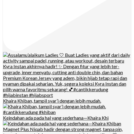
Khaira Khiban, tampil syar’i dengan lebih mudah.
Keindahan ada pada hal yang sederhana—Khaira Khi