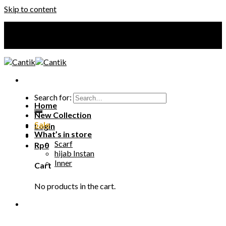
Skip to content
Your Premium Hijab
Your Premium Hijab
Search for:
Home
New Collection
Sale
Login
What’s in store
Scarf
Rp
0
hijab Instan
Inner
Cart
No products in the cart.