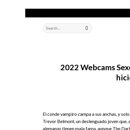
Skip
to
Search
content
for:
2022 Webcams Sexo 
hic
El conde vampiro campa a sus anchas, y solo
Trevor Belmont, un deslenguado joven que, ar
alemanas tienen mala fama, aunque The Dark 