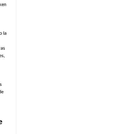
ken
o la
ras
es,
s
de
e