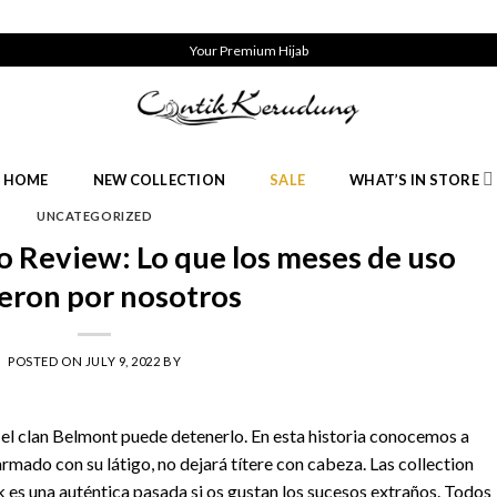
Your Premium Hijab
HOME
NEW COLLECTION
SALE
WHAT’S IN STORE
UNCATEGORIZED
Review: Lo que los meses de uso
ieron por nosotros
POSTED ON
JULY 9, 2022
BY
 el clan Belmont puede detenerlo. En esta historia conocemos a
mado con su látigo, no dejará títere con cabeza. Las collection
es una auténtica pasada si os gustan los sucesos extraños. Todos