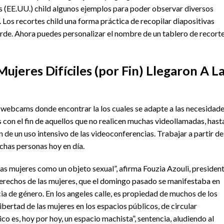
s (EE.UU.) child algunos ejemplos para poder observar diversos
 Los recortes child una forma práctica de recopilar diapositivas
arde. Ahora puedes personalizar el nombre de un tablero de recort
Mujeres Difíciles (por Fin) Llegaron A L
 webcams donde encontrar la los cuales se adapte a las necesidad
on el fin de aquellos que no realicen muchas videollamadas, hast
in de un uso intensivo de las videoconferencias. Trabajar a partir de
chas personas hoy en día.
las mujeres como un objeto sexual”, afirma Fouzia Azouli, presiden
erechos de las mujeres, que el domingo pasado se manifestaba en
cia de género. En los angeles calle, es propiedad de muchos de los
ibertad de las mujeres en los espacios públicos, de circular
o es, hoy por hoy, un espacio machista”, sentencia, aludiendo al