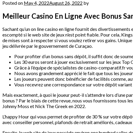
Posted on
May 4, 2022
August 26, 2022
by
Meilleur Casino En Ligne Avec Bonus Sa
Sachant qu’un on line casino en ligne fournit des divertissements e
escompté si le web site de jeux n’est point fiable. Pour cela, Kin
de mises sont à respecter si vous voulez retirer vos gains. Unique 
jeu délivrée par le gouvernement de Curaçao.
Pour profiter d’un bonus sans dépôt, il suffit donc de soumet
Les 30 euros seront à jouer exclusivement sur les jeux Top 
Grâce à l’équipe de spécialistes de casino-comparatif.fr vou
Nous avons grandement apprécié le fait que tous les joueur
Les joueurs peuvent donc bénéficier de facilités comme, aut
Vous recevrez une correspondance sur votre dépôt variant 
Mais exactement, à quoi le joueur peut-il s’attendre lors d’une par
bonus ? Par le biais de cette revue, nous vous fournissons tous les
Johnny Moss et Nick The Greek en 2022.
L’happy Hour qui vous permet de profiter de 30 % sur votre dépôt,
avec conseiller personnel, plafonds de retrait améliorés, cadeau
Ensuite, le web site de jeux possède environ one hundred salles de 