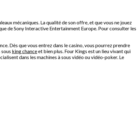
uleaux mécaniques. La qualité de son offre, et que vous ne jouez
ique de Sony Interactive Entertainment Europe. Pour consulter les
nce. Dès que vous entrez dans le casino, vous pourrez prendre
à sous
king chance
et bien plus. Four Kings est un lieu vivant qui
alisent dans les machines à sous vidéo ou vidéo-poker. Le