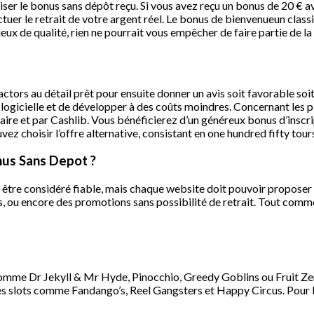
ser le bonus sans dépôt reçu. Si vous avez reçu un bonus de 20 € 
tuer le retrait de votre argent réel. Le bonus de bienvenueun class
ux de qualité, rien ne pourrait vous empêcher de faire partie de la 
actors au détail prêt pour ensuite donner un avis soit favorable 
 logicielle et de développer à des coûts moindres. Concernant les 
ire et par Cashlib. Vous bénéficierez d’un généreux bonus d’inscri
uvez choisir l’offre alternative, consistant en one hundred fifty tour
nus Sans Depot ?
être considéré fiable, mais chaque website doit pouvoir proposer un 
u encore des promotions sans possibilité de retrait. Tout comme l’a
mme Dr Jekyll & Mr Hyde, Pinocchio, Greedy Goblins ou Fruit Zen
es slots comme Fandango’s, Reel Gangsters et Happy Circus. Pour l