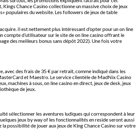
s surtout, les promotions expliquent l’attrait pour cet
st, Kings Chance Casino collectionne un massive choix de jeux
s» populaires du website. Les followers de jeux de table
cquire. Il est nettement plus intéressant d’opter pour un on line
compte d’utilisateur sur le site de on line casino offrant le
page des meilleurs bonus sans dépôt 2022). Une fois votre
, avec des frais de 35 € par retrait, comme indiqué dans les
, MasterCard et Maestro. Le service clientèle de MadNix Casino
x, machines à sous, on line casino en direct, jeux de desk, jeux
iothèque de jeux.
ulté sélectionner les aventures ludiques qui correspondent à leur
quelques jeux by way of les fonctionnalités en reside seront aussi
ez la possibilité de jouer aux jeux de King Chance Casino sur votre