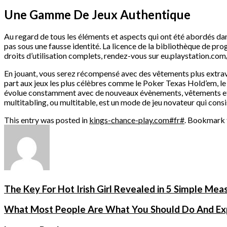
Une Gamme De Jeux Authentique
Au regard de tous les éléments et aspects qui ont été abordés dans
pas sous une fausse identité. La licence de la bibliothèque de p
droits d’utilisation complets, rendez-vous sur eu.playstation.com/
En jouant, vous serez récompensé avec des vêtements plus extrav
part aux jeux les plus célèbres comme le Poker Texas Hold’em, le 
évolue constamment avec de nouveaux évènements, vêtements et j
multitabling, ou multitable, est un mode de jeu novateur qui consi
This entry was posted in
kings-chance-play.com#fr#
. Bookmark
The Key For Hot Irish Girl Revealed in 5 Simple Mea
What Most People Are What You Should Do And Expr