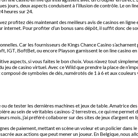
es jours, deux aspects conduisent à l’illusion de contrôle. Le on lin
4 heures sur 24.
vez profitez dès maintenant des meilleurs avis de casinos en ligne
r internet. Pour profiter d’un bonus sans dépôt, il suffit donc de s
onnelles. Car les fournisseurs de Kings Chance Casino s’acharnent p
ft, IGT, iSoftBet, ou encore Playson garnissent le on line casino en 
e aspects, si vous faites le bon choix. Vous n’avez tout simplement
du jeu de casino virtuel. Avec ce Wild que prendre la place de n’im
t composé de symboles de dés, numérotés de 1 à 6 et aux couleurs va
u de tester les dernières machines et jeux de table. Amatrice des ca
ère au sein de véritables casinos-2 terrestres, ce qui me permet d
rs mois, j’ai préféré collaborer sur des sites de jeux d’argent en 
gnes de paiement, mettant en scène un voleur et un policier dans le 
nsacrée aux actions que peut mener un joueur. En Belgique, nous allon