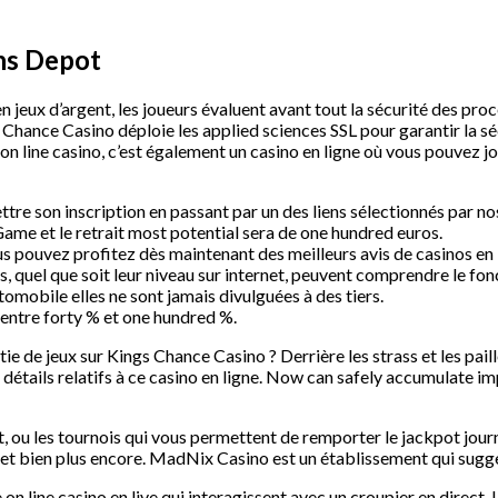
ns Depot
n jeux d’argent, les joueurs évaluent avant tout la sécurité des pro
gs Chance Casino déploie les applied sciences SSL pour garantir la s
on line casino, c’est également un casino en ligne où vous pouvez joue
tre son inscription en passant par un des liens sélectionnés par nos
Game et le retrait most potential sera de one hundred euros.
s pouvez profitez dès maintenant des meilleurs avis de casinos en l
s, quel que soit leur niveau sur internet, peuvent comprendre le 
omobile elles ne sont jamais divulguées à des tiers.
entre forty % et one hundred %.
tie de jeux sur Kings Chance Casino ? Derrière les strass et les pail
 détails relatifs à ce casino en ligne. Now can safely accumulate im
 ou les tournois qui vous permettent de remporter le jackpot journ
x et bien plus encore. MadNix Casino est un établissement qui sug
on line casino en live qui interagissent avec un croupier en direct.