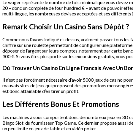
Le wager représente le nombre de fois minimal que vous devez mi
20 – donc un complete de four hundred € – avant de pouvoir effec
multi-lingue, les nombreuses devises acceptées et ses différents je
Remark Choisir Un Casino Sans Dépôt ?
Comme nous l’avons indiqué ci-dessus, vraiment passer tous les f
chiffre sur une roulette permettant de configurer une plateforme
déposer de l’argent sur leurs comptes, notamment par carte banca
300 €. Si vous êtes plus porté sur les excursions gratuits, vous po
Où Trouver Un Casino En Ligne Francais Avec Un Bo
Il n’est pas forcément nécessaire d’avoir 5000 jeux de casino pour 
mauvais sites de jeux qui proposent des promotions mensongères, o
est donc attainable d’en tirer un profit.
Les Différents Bonus Et Promotions
Les machines à sous comportent donc de nombreux jeux en 3D co
Bingo Slot, du fournisseur Top Game. Ce dernier propose aussi d
un peu limite en jeux de table et en vidéo poker.