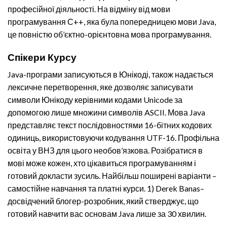
професійної діяльності. На відміну від мови
програмування С++, яка була попередницею мови Java,
це повністю об’єктно-орієнтовна мова програмування.
Спікери Курсу
Java-програми записуються в Юнікоді, також надається
лексичне перетворення, яке дозволяє записувати
символи Юнікоду керівними кодами Unicode за
допомогою лише множини символів ASCII. Мова Java
представляє текст послідовностями 16-бітних кодових
одиниць, використовуючи кодування UTF-16. Профільна
освіта у ВНЗ для цього необов’язкова. Розібратися в
мові може кожен, хто цікавиться програмуванням і
готовий докласти зусиль. Найбільш поширені варіанти –
самостійне навчання та платні курси. 1) Derek Banas–
досвідчений блогер-розробник, який стверджує, що
готовий навчити вас основам Java лише за 30 хвилин.