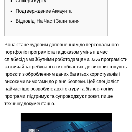
Спікери Курсу
Подтверждение Аккаунта
Відповіді На Часті Запитання
Вона стане чудовим доповненням до персонального
портфоліо програміста та доказом умінь під час
співбесід з майбутніми роботодавцями. Java програмісти
зазвичай затребувані в тих областях, де використовують
проєкти з обробленням даних багатьох користувачів і
високими вимогами до рівня безпеки. Цей спеціаліст
найчастіше розробляє архітектуру та бізнес-логіку
програми, підтримує та супроводжує проєкт, пише
технічну документацію.