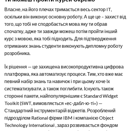
Власне, на його плечах тримається весь сектор IT,
оскільки він виконує основну роботу. А ще це – захист від
того, що тобі не сподобається мова яку ти обрав
спочатку, адже ти завжди можеш потім пройти інший
курс з мовою, яка тобі підходить. Для підтвердження
отриманих знань студенти виконують дипломну роботу
розробника.
Їх рішення — це захищена високопродуктивна цифрова
платформа, яка автоматизує процеси. Тим, хто вже має
певний набір знань та навичок і при цьому хоче їх
систематизувати, а також поглибити. Існують також
сторонні пакети, найпопулярнішим є Standard Widget
Toolkit (SWT, вимовляється «ес-дабл-ю-ті») —
Стандартний інструментарій віджетів. Розроблений
підрозділом Rational фірми IBM і компанією Object
Technology International , зараз розвивається фондом