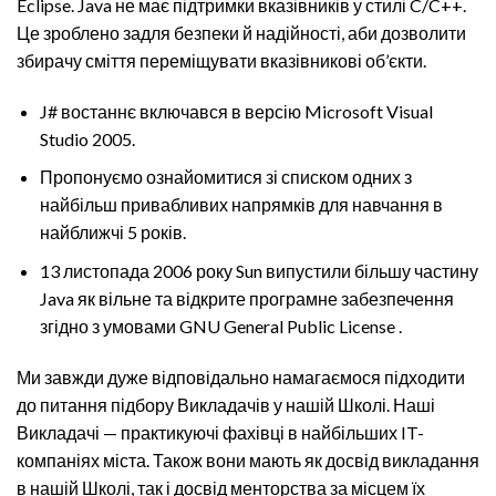
Eclipse. Java не має підтримки вказівників у стилі C/C++.
Це зроблено задля безпеки й надійності, аби дозволити
збирачу сміття переміщувати вказівникові об’єкти.
J# востаннє включався в версію Microsoft Visual
Studio 2005.
Пропонуємо ознайомитися зі списком одних з
найбільш привабливих напрямків для навчання в
найближчі 5 років.
13 листопада 2006 року Sun випустили більшу частину
Java як вільне та відкрите програмне забезпечення
згідно з умовами GNU General Public License .
Ми завжди дуже відповідально намагаємося підходити
до питання підбору Викладачів у нашій Школі. Наші
Викладачі — практикуючі фахівці в найбільших IT-
компаніях міста. Також вони мають як досвід викладання
в нашій Школі, так і досвід менторства за місцем їх