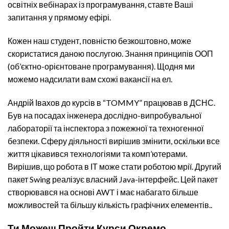
освітніх вебінарах із програмування, ставте Ваші
запитання у прямому ефірі.
Кожен наш студент, повністю безкоштовно, може
скористатися даною послугою. Знання принципів ООП
(об’єктно-орієнтоване програмування). Щодня ми
можемо надсилати вам схожі вакансії на ел.
Андрій Івахов до курсів в “TOMMY” працював в ДСНС.
Був на посадах інженера дослідно-випробувальної
лабораторії та інспектора з пожежної та техногенної
безпеки. Сферу діяльності вирішив змінити, оскільки все
життя цікавився технологіями та комп’ютерами.
Вирішив, що робота в ІТ може стати роботою мрії. Другий
пакет Swing реалізує власний Java-інтерфейс. Цей пакет
створювався на основі AWT і має набагато більше
можливостей та більшу кількість графічних елементів..
Ти Можеш Пройти Курси Окремо