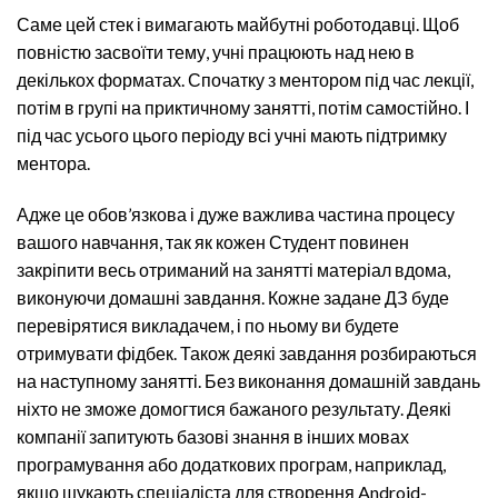
Саме цей стек і вимагають майбутні роботодавці. Щоб
повністю засвоїти тему, учні працюють над нею в
декількох форматах. Спочатку з ментором під час лекції,
потім в групі на приктичному занятті, потім самостійно. І
під час усього цього періоду всі учні мають підтримку
ментора.
Адже це обов’язкова і дуже важлива частина процесу
вашого навчання, так як кожен Студент повинен
закріпити весь отриманий на занятті матеріал вдома,
виконуючи домашні завдання. Кожне задане ДЗ буде
перевірятися викладачем, і по ньому ви будете
отримувати фідбек. Також деякі завдання розбираються
на наступному занятті. Без виконання домашній завдань
ніхто не зможе домогтися бажаного результату. Деякі
компанії запитують базові знання в інших мовах
програмування або додаткових програм, наприклад,
якщо шукають спеціаліста для створення Android-