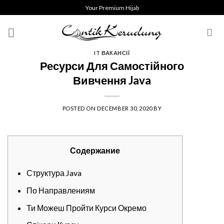
Skip
Your Premium Hijab
to
content
IT ВАКАНСІЇ
Ресурси Для Самостійного
Вивчення Java
POSTED ON
DECEMBER 30, 2020
BY
Содержание
Структура Java
По Направлениям
Ти Можеш Пройти Курси Окремо