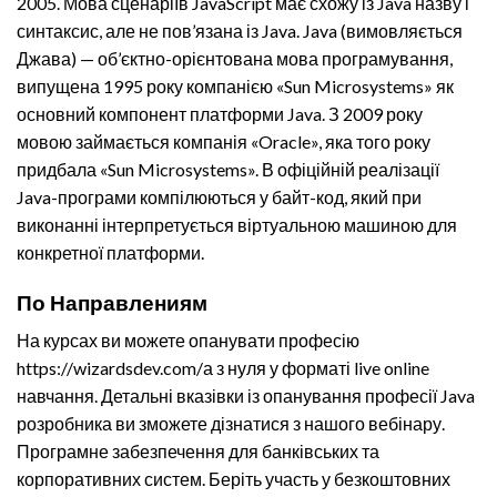
2005. Мова сценаріїв JavaScript має схожу із Java назву і
синтаксис, але не пов’язана із Java. Java (вимовляється
Джава) — об’єктно-орієнтована мова програмування,
випущена 1995 року компанією «Sun Microsystems» як
основний компонент платформи Java. З 2009 року
мовою займається компанія «Oracle», яка того року
придбала «Sun Microsystems». В офіційній реалізації
Java-програми компілюються у байт-код, який при
виконанні інтерпретується віртуальною машиною для
конкретної платформи.
По Направлениям
На курсах ви можете опанувати професію
https://wizardsdev.com/
а з нуля у форматі live online
навчання. Детальні вказівки із опанування професії Java
розробника ви зможете дізнатися з нашого вебінару.
Програмне забезпечення для банківських та
корпоративних систем. Беріть участь у безкоштовних