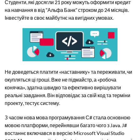
Студенти, які досягли 21 року можуть оформити кредит
на навчання в від “Альфа Банк” строком до 24 місяців.
Інвестуйте в своє майбутнє на вигідних умовах.
Не доведеться платити «наставнику» та переживати, чи
окупляться ці гроші. Вже не підмайстр, а «робоча
конячка», здатна швидко та ефективно вирішувати
реальні завдання. Він відповідає за свій код та терміни
проекту, тестує систему.
З часом нова мова програмування С# стала основною
мовою платформи, перейнявши багато чого з Java. J#
востаннє включався в версію Microsoft Visual Studio